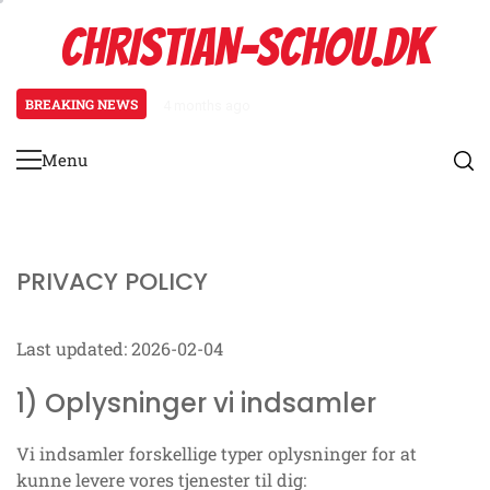
Skip
CHRISTIAN-SCHOU.DK
to
content
BREAKING NEWS
4 months ago
Brug af teknologi i kampstrategi
Menu
Primary
Menu
PRIVACY POLICY
Last updated: 2026-02-04
1) Oplysninger vi indsamler
Vi indsamler forskellige typer oplysninger for at
kunne levere vores tjenester til dig: