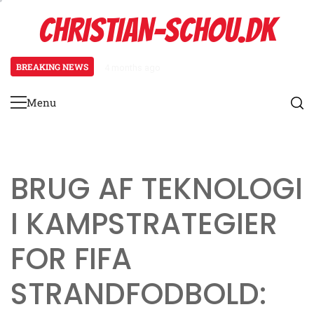
Skip
CHRISTIAN-SCHOU.DK
to
content
BREAKING NEWS
4 months ago
Brug af teknologi i kampstrategi
Menu
Primary
Menu
BRUG AF TEKNOLOGI
I KAMPSTRATEGIER
FOR FIFA
STRANDFODBOLD: