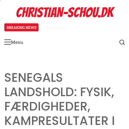
Skip
CHRISTIAN-SCHOU.DK
to
content
BREAKING NEWS
4 months ago
Brug af teknologi i kampstrategi
Menu
Primary
Menu
SENEGALS
LANDSHOLD: FYSIK,
FÆRDIGHEDER,
KAMPRESULTATER I