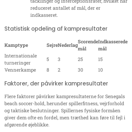
tacklinger og interceptionsrater, hvilket har
reduceret antallet af mål, der er
indkasseret.
Statistisk opdeling af kampresultater
Scorende
Indkasserede
Kamptype
Sejre
Nederlag
mål
mål
Internationale
5
3
25
15
turneringer
Vennerkampe
8
2
30
10
Faktorer, der påvirker kampresultater
Flere faktorer påvirker kampresultaterne for Senegals
beach soccer-hold, herunder spillerfitness, vejrforhold
og taktiske beslutninger. Spillernes fysiske formåen
giver dem ofte en fordel, men træthed kan føre til fejl i
afgørende øjeblikke.