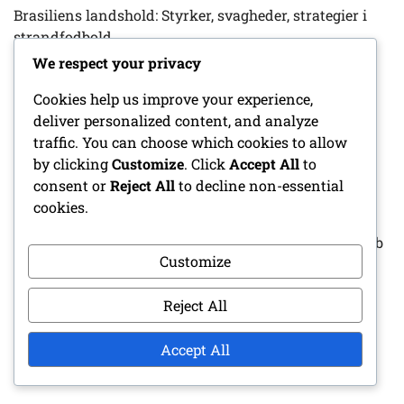
Brasiliens landshold: Styrker, svagheder, strategier i
strandfodbold
We respect your privacy
Brug af teknologi i kampstrategier for FIFA
strandfodbold: Analyse, videoanalyse,
Cookies help us improve your experience,
præstationssporing
deliver personalized content, and analyze
traffic. You can choose which cookies to allow
Midtbanespillere i FIFA Beach Soccer
by clicking
Customize
. Click
Accept All
to
Verdensmesterskab 2024: Spilskabende færdigheder,
consent or
Reject All
to decline non-essential
Defensiv bidrag, Kampstatistikker
cookies.
Topscorere ved FIFA Beach Soccer Verdensmesterskab
Customize
2024: Scoringsmønstre, Kampindflydelse,
Spillerstatistikker
Reject All
Spiller Rivaliseringer I FIFA Beach Soccer
Verdensmesterskab 2024: Historiske opgør,
Accept All
Psykologiske faktorer, Præstationsanalyse