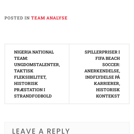
POSTED IN
TEAM ANALYSE
Post
NIGERIA NATIONAL
SPILLERPRISER I
navigation
TEAM:
FIFA BEACH
UNGDOMSTALENTER,
SOCCER:
TAKTISK
ANERKENDELSE,
FLEKSIBILITET,
INDFLYDELSE PÅ
HISTORISK
KARRIERER,
PRÆSTATION I
HISTORISK
STRANDFODBOLD
KONTEKST
LEAVE A REPLY