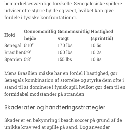
bemærkelsesværdige forskelle. Senegalesiske spillere
udviser ofte større højde og vægt, hvilket kan give
fordele i fysiske konfrontationer.
Gennemsnitlig
Gennemsnitlig
Hastighed
Hold
højde
vægt
(sprinttid)
Senegal
5’10”
170 lbs
10.5s
Brasilien
5’9″
160 lbs
10.2s
Spanien
5’8″
155 lbs
10.8s
Mens Brasilien måske har en fordel i hastighed, gør
Senegals kombination af størrelse og styrke dem ofte i
stand til at dominere i fysisk spil, hvilket gør dem til en
formidabel modstander på stranden.
Skaderater og håndteringsstrategier
Skader er en bekymring i beach soccer på grund af de
unikke krav ved at spille på sand. Dog anvender